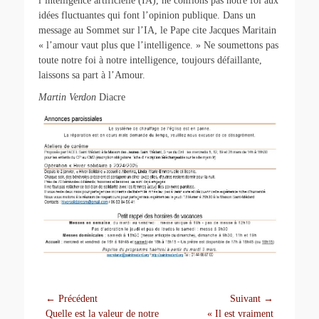
l’intelligence artificielle (IA), ne confions pas notre foi aux
idées fluctuantes qui font l’opinion publique. Dans un
message au Sommet sur l’IA, le Pape cite Jacques Maritain
« l’amour vaut plus que l’intelligence. » Ne soumettons pas
toute notre foi à notre intelligence, toujours défaillante,
laissons sa part à l’Amour.
Martin Verdon
Diacre
Navigation
← Précédent
Suivant →
Article
Article
Quelle est la valeur de notre
« Il est vraiment
de