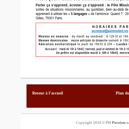
Menu
Aller
au
de
Retour à l’accueil
Plan du
contenu
pied
de
page
Copyright 2020 © PM
Paroisse c