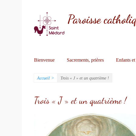
Paroisse cathol
Menu
Aller
Bienvenue
Sacrements, prières
Enfants et
au
primaire
contenu
Accueil
>
Trois « J » et un quatrième !
Trois « J » et un quatrième !