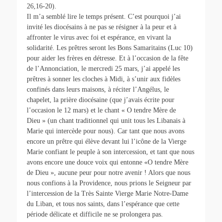
26,16-20).
Il m’a semblé lire le temps présent. C’est pourquoi j’ai
invité les diocésains à ne pas se résigner à la peur et à
affronter le virus avec foi et espérance, en vivant la
solidarité. Les prêtres seront les Bons Samaritains (Luc 10)
pour aider les frères en détresse. Et à l’occasion de la fête
de l’Annonciation, le mercredi 25 mars, j’ai appelé les
prêtres à sonner les cloches à Midi, à s’unir aux fidèles
confinés dans leurs maisons, à réciter l’Angélus, le
chapelet, la prière diocésaine (que j’avais écrite pour
l’occasion le 12 mars) et le chant « O tendre Mère de
Dieu » (un chant traditionnel qui unit tous les Libanais à
Marie qui intercède pour nous). Car tant que nous avons
encore un prêtre qui élève devant lui l’icône de la Vierge
Marie confiant le peuple à son intercession, et tant que nous
avons encore une douce voix qui entonne «O tendre Mère
de Dieu », aucune peur pour notre avenir ! Alors que nous
nous confions à la Providence, nous prions le Seigneur par
l’intercession de la Très Sainte Vierge Marie Notre-Dame
du Liban, et tous nos saints, dans l’espérance que cette
période délicate et difficile ne se prolongera pas.