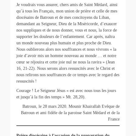
Je voudrais vous assurer, chers amis de Saint Médard, ainsi
qu’à tous les Français, mon union de prière et celle de mes
diocésains de Batroun et de mes concitoyens du Liban,
demandant au Seigneur, Dieu de la Miséricorde, d’exaucer
nos suppliques et de nous donner, vous et nous, la force de
supporter les douleurs de l’enfantement. Car après, naîtra
un monde nouveau plus humain et plus proche de Dieu.
Nous oublierons alors nos souffrances et nous vivrons « la
joie d’avoir mis un homme nouveau au monde … et notre
cœur se réjouira et cette joie nul ne nous la ravira » (Jean
16, 21-22). Nous serons alors ressuscités avec le Christ et
nous relirons nos souffrances de ce temps avec le regard des
ressuscités !
Courage ! Le Seigneur Jésus « est avec nous tous les jours
et jusqu’à la fin des temps » Mt. 28,20).
Batroun, le 28 mars 2020. Mounir Khairallah Evêque de
Batroun et ami fidèle de la paroisse Saint Médard et de la
France
Prière diocésaine à l’occasion de la propagation du