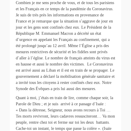
Combien je me sens proche de vous, et de tous les parisiens
et les Français en ce temps de la pandémie du Coronavirus.
Je suis de très près les informations en provenance de
France et je remarque que la situation s’aggrave de jour en
jour et les gens sont confinés chez eux. Le Président de la
République M. Emmanuel Macron a décrété un état
d’urgence en appelant les Français au confinement, qui a
été prolongé jusqu’au 12 avril. Même l’Église a pris des
mesures restrictives de sécurité et les fidèles sont privés
d’aller à l’église. Le nombre de français atteints du virus est
en hausse et aussi le nombre des victimes. Le Coronavirus
est arrivé aussi au Liban et il est en train de se propager. Le
gouvernement a déclaré la mobilisation générale sanitaire et
a invité tous les citoyens à rester confinés chez eux. Notre
Synode des Évêques a pris lui aussi des mesures.
Quant à moi, j’étais en train de lire, comme chaque soir, la
Parole de Dieu ; et je suis arrivé à ce passage d’Isaïe :
« Dans la détresse, Seigneur, nous avons recours à Toi …
Tes morts revivront, leurs cadavres ressusciteront… Va mon
peuple, rentre chez toi et ferme sur toi les deux battants.
Cache-toi un instant, le temps que passe la colère ». (Isaïe